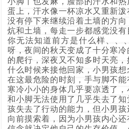
小脚丫也发麻，脸部的汗水和热
蛋上，汗水像一杯凉水又重新泼
没有停下来继续沿着土墙的方向
炕和土墙，每走一步都感觉没有
你无法知道前方是什么样、、
呀，夜间的秋天变成了十分寒冷
的爬行，深夜又不知多时天亮，
什么时候来接他回家，小男孩想
在这最危险的时刻，手与脚不能
寒冷小小的身体几乎要凉透了，
和小脚无法使用了几乎失去了知
孩失去了行动的能力，但小男孩
向前摸索着，因为小男孩内心还
信念就决定他自己的生存价值。