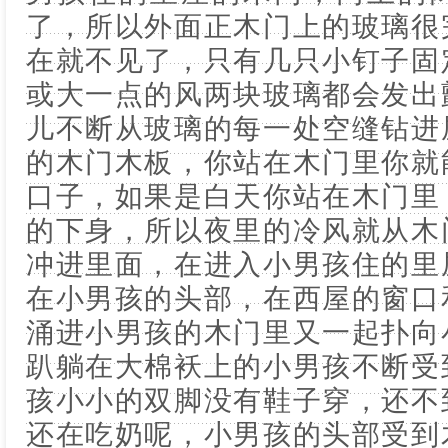
了，所以外面正木门上的玻璃很
在就不见了，只有几只小钉子固
或大一点的风两块玻璃都会发出
儿不断从玻璃的每一处空缝钻进
的木门木板，你站在木门里你就
口子，如果是白天你站在木门里
的下身，所以夜里的冷风就从木
冲进里面，在进入小男孩住的里
在小男孩的头部，在西屋的窗口
涌进小男孩的木门里又一起扑向
趴躺在大棉袄上的小男孩不断受
孩小小的双脚没有鞋子穿，还不
还在吃奶呢，小男孩的头部受到