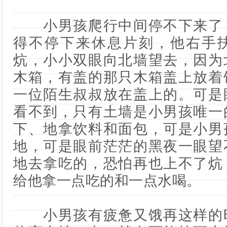
小男孩爬行中间停不下来了，
得不停下来休息片刻，他右手
炕，小小双眼向北墙望去，因为
木箱，有盖的那只木箱盖上放着
一位陌生叔叔放在盖上的。可是
看不到，只有土墙是小男孩唯一
下、地拿饮料和面包，可是小男
地，可是眼前茫茫的黑夜一眼望
地去拿吃的，恐怕再也上不了炕
给他拿一点吃的和一点水喝。
小男孩有疲惫又饿再这样的时