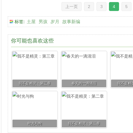
上一页
2
3
4
5
标签:
土屋
男孩
岁月
故事新编
你可能也喜欢这些
我不是精灵：第三章
春天的一滴清泪
我不是精
时光与狗
我不是精灵：第二章