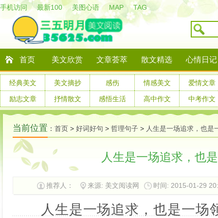
手机访问
最新100
美图心语
MAP
TAG
首页
美文欣赏
文章荟萃
散文精选
心情日记
经典美文
美文摘抄
感伤
情感美文
爱情文章
励志文章
抒情散文
感悟生活
高中作文
中考作文
当前位置
：
首页
>
好词好句
>
哲理句子
>
人生是一场追求，也是
人生是一场追求，也是
推荐人：
来源: 美文阅读网
时间: 2015-01-29 20
人生是一场追求，也是一场领