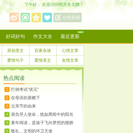
下午好， 欢迎访问明月美文网！
保存到桌面
在线投稿
好词好句
作文大全
最近更新
原创美文
百家杂谈
心情文章
爱情句子
爱情美文
友情文章
热点阅读
打倒考试“状元”
1
在母语的屋檐下
2
父亲节的由来
3
肩负寻人使命，犹如黑暗中的阳光
4
童年阅读，是孩子飞向梦想的翅膀
5
敬礼，文明的环卫天使
6