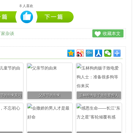
8
人喜欢
百家杂谈
收藏本文
童节的由来及习
父亲节的由来
玉林狗肉贩子致电爱狗人
俗
士：准备很多狗等你来买