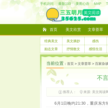
手机访问
最新100
美图心语
MAP
首页
美文欣赏
文章荟萃
经典美文
美文摘抄
感伤
励志文章
抒情散文
感悟生活
当前位置
：
首页
>
文章荟萃
>
百家杂
不言
推荐人：
来源: 美文阅读
6月1日晚约21:30，重庆东方