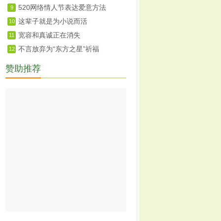
520网络情人节表达爱意方法
9
这辈子就是为小说而活
10
宽容和真诚正在消失
11
不言放弃为“东方之星”祈福
12
赞助推荐