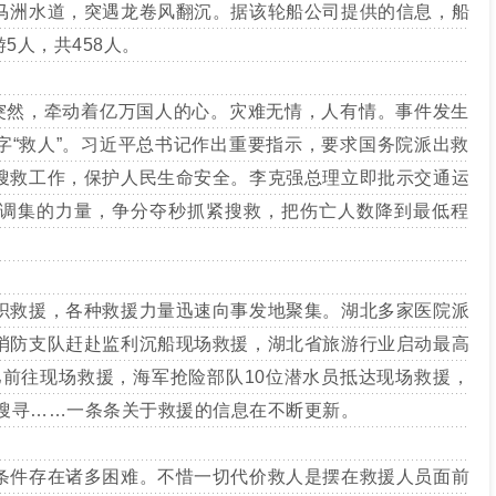
马洲水道，突遇龙卷风翻沉。据该轮船公司提供的信息，船
5人，共458人。
然，牵动着亿万国人的心。灾难无情，人有情。事件发生
字“救人”。习近平总书记作出重要指示，要求国务院派出救
搜救工作，保护人民生命安全。李克强总理立即批示交通运
调集的力量，争分夺秒抓紧搜救，把伤亡人数降到最低程
救援，各种救援力量迅速向事发地聚集。湖北多家医院派
消防支队赶赴监利沉船现场救援，湖北省旅游行业启动最高
巴前往现场救援，海军抢险部队10位潜水员抵达现场救援，
场搜寻……一条条关于救援的信息在不断更新。
件存在诸多困难。不惜一切代价救人是摆在救援人员面前