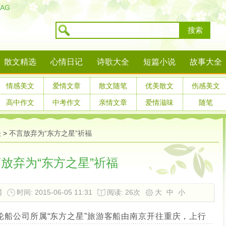
TAG
搜索
散文精选
心情日记
诗歌大全
短篇小说
故事大全
情感美文
爱情文章
散文随笔
优美散文
伤感美文
高中作文
中考作文
亲情文章
爱情滋味
随笔
谈
>
不言放弃为“东方之星”祈福
放弃为“东方之星”祈福
网
时间: 2015-06-05 11:31
阅读:
26次
大
中
小
轮船公司所属“东方之星”旅游客船由南京开往重庆，上行