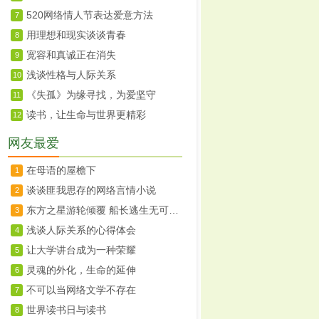
520网络情人节表达爱意方法
7
用理想和现实谈谈青春
8
宽容和真诚正在消失
9
浅谈性格与人际关系
10
《失孤》为缘寻找，为爱坚守
11
读书，让生命与世界更精彩
12
网友最爱
在母语的屋檐下
1
谈谈匪我思存的网络言情小说
2
东方之星游轮倾覆 船长逃生无可非议
3
浅谈人际关系的心得体会
4
让大学讲台成为一种荣耀
5
灵魂的外化，生命的延伸
6
不可以当网络文学不存在
7
世界读书日与读书
8