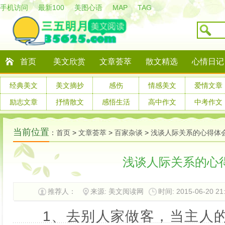
手机访问
最新100
美图心语
MAP
TAG
首页
美文欣赏
文章荟萃
散文精选
心情日记
经典美文
美文摘抄
感伤
情感美文
爱情文章
励志文章
抒情散文
感悟生活
高中作文
中考作文
当前位置
：
首页
>
文章荟萃
>
百家杂谈
>
浅谈人际关系的心得体
浅谈人际关系的心
推荐人：
来源: 美文阅读网
时间: 2015-06-20 21
1、去别人家做客，当主人的