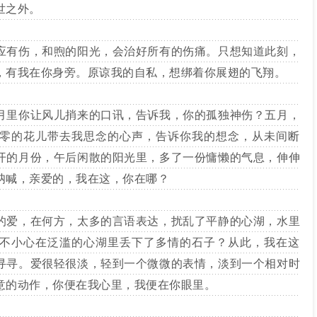
世之外。
有伤，和煦的阳光，会治好所有的伤痛。只想知道此刻，
，有我在你身旁。原谅我的自私，想绑着你展翅的飞翔。
里你让风儿捎来的口讯，告诉我，你的孤独神伤？五月，
零的花儿带去我思念的心声，告诉你我的想念，从未间断
开的月份，午后闲散的阳光里，多了一份慵懒的气息，伸伸
呐喊，亲爱的，我在这，你在哪？
爱，在何方，太多的言语表达，扰乱了平静的心湖，水里
不小心在泛滥的心湖里丢下了多情的石子？从此，我在这
寻寻。爱很轻很淡，轻到一个微微的表情，淡到一个相对时
意的动作，你便在我心里，我便在你眼里。