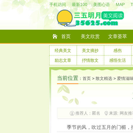
手机访问
最新100
美图心语
MAP
首页
美文欣赏
文章荟萃
经典美文
美文摘抄
感伤
励志文章
抒情散文
感悟生活
当前位置
：
首页
>
散文精选
>
爱情滋
推荐人：匿名
来源: 网友推
季节的风，吹过五月的门楣，抬