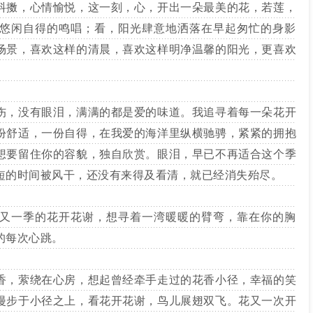
抖擞，心情愉悦，这一刻，心，开出一朵最美的花，若莲，
悠闲自得的鸣唱；看，阳光肆意地洒落在早起匆忙的身影
场景，喜欢这样的清晨，喜欢这样明净温馨的阳光，更喜欢
，没有眼泪，满满的都是爱的味道。我追寻着每一朵花开
份舒适，一份自得，在我爱的海洋里纵横驰骋，紧紧的拥抱
想要留住你的容貌，独自欣赏。眼泪，早已不再适合这个季
短的时间被风干，还没有来得及看清，就已经消失殆尽。
一季的花开花谢，想寻着一湾暖暖的臂弯，靠在你的胸
的每次心跳。
，萦绕在心房，想起曾经牵手走过的花香小径，幸福的笑
漫步于小径之上，看花开花谢，鸟儿展翅双飞。花又一次开