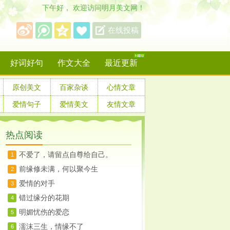
下午好， 欢迎访问明月美文网！
保存到桌面
在线投稿
好词好句
作文大全
最近更新
原创美文
百家杂谈
心情文章
爱情句子
爱情美文
友情文章
热点阅读
不爱了，请留点自尊给自己。
1
前缘修未满，何以聚今生
2
爱情的对手
3
错过缘分的花期
4
明媚忧伤的爱恋
5
濡沫三生，情缘不了
6