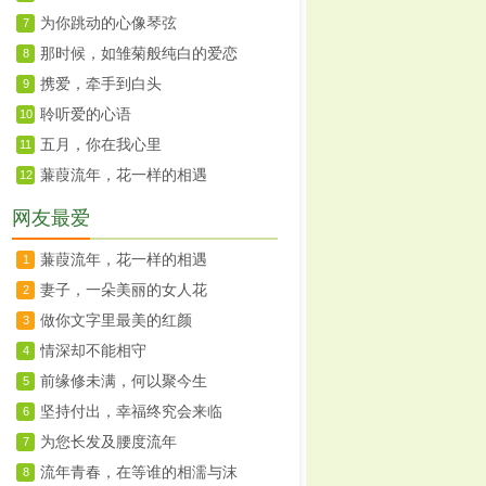
为你跳动的心像琴弦
7
那时候，如雏菊般纯白的爱恋
8
携爱，牵手到白头
9
聆听爱的心语
10
五月，你在我心里
11
蒹葭流年，花一样的相遇
12
网友最爱
蒹葭流年，花一样的相遇
1
妻子，一朵美丽的女人花
2
做你文字里最美的红颜
3
情深却不能相守
4
前缘修未满，何以聚今生
5
坚持付出，幸福终究会来临
6
为您长发及腰度流年
7
流年青春，在等谁的相濡与沫
8