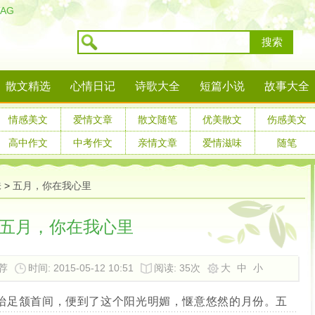
TAG
搜索
散文精选
心情日记
诗歌大全
短篇小说
故事大全
情感美文
爱情文章
散文随笔
优美散文
伤感美文
高中作文
中考作文
亲情文章
爱情滋味
随笔
味
>
五月，你在我心里
五月，你在我心里
荐
时间: 2015-05-12 10:51
阅读:
35次
大
中
小
足颔首间，便到了这个阳光明媚，惬意悠然的月份。五