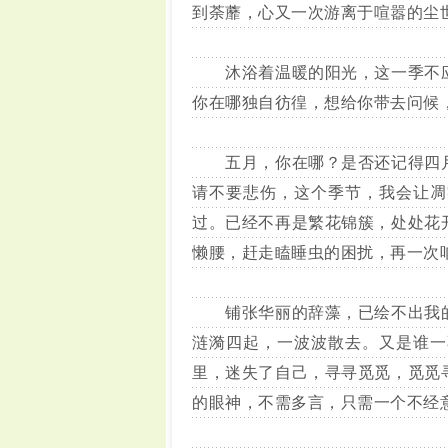
到荼蘼，心又一次游离于喧嚣的尘
沐浴着温暖的阳光，这一季不应
你在哪独自彷徨，想给你带去问候
五月，你在哪？是否还记得四月
请不要悲伤，这个季节，我会让凋
过。已经不再是繁花锦簇，处处花
懒腰，赶走瞌睡虫的困扰，再一次
铺张华丽的辞藻，已绘不出我的
涟漪四起，一波波散去。又是谁一
里，迷失了自己，寻寻觅觅，觅觅
的眼神，不需多言，只需一个不经