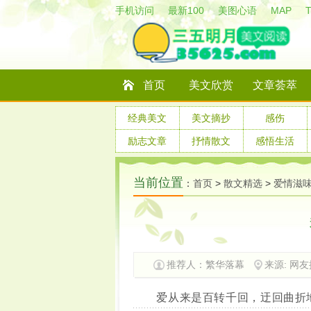
手机访问
最新100
美图心语
MAP
首页
美文欣赏
文章荟萃
经典美文
美文摘抄
感伤
励志文章
抒情散文
感悟生活
当前位置
：
首页
>
散文精选
>
爱情滋
推荐人：繁华落幕
来源: 网
爱从来是百转千回，迂回曲折地