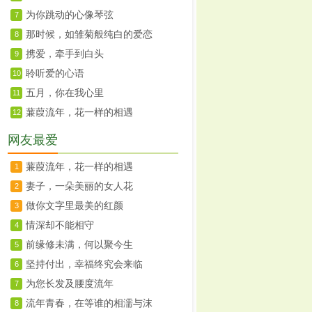
为你跳动的心像琴弦
7
那时候，如雏菊般纯白的爱恋
8
携爱，牵手到白头
9
聆听爱的心语
10
五月，你在我心里
11
蒹葭流年，花一样的相遇
12
网友最爱
蒹葭流年，花一样的相遇
1
妻子，一朵美丽的女人花
2
做你文字里最美的红颜
3
情深却不能相守
4
前缘修未满，何以聚今生
5
坚持付出，幸福终究会来临
6
为您长发及腰度流年
7
流年青春，在等谁的相濡与沫
8