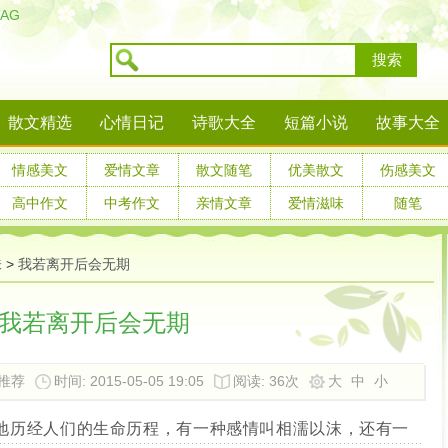
TAG
搜索
散文精选
心情日记
诗歌大全
短篇小说
故事大全
情感美文
爱情文章
散文随笔
优美散文
伤感美文
高中作文
中考作文
亲情文章
爱情滋味
随笔
味
>
我若离开后会无期
我若离开后会无期
友推荐
时间: 2015-05-05 19:05
阅读:
36次
大
中
小
历经人们的生命历程，有一种感情叫相濡以沫，还有一