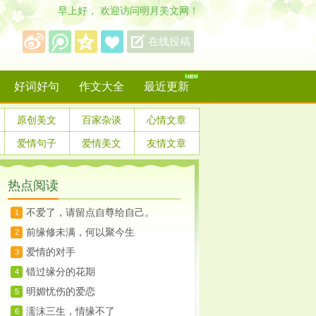
早上好， 欢迎访问明月美文网！
保存到桌面
在线投稿
好词好句
作文大全
最近更新
原创美文
百家杂谈
心情文章
爱情句子
爱情美文
友情文章
热点阅读
不爱了，请留点自尊给自己。
1
前缘修未满，何以聚今生
2
爱情的对手
3
错过缘分的花期
4
明媚忧伤的爱恋
5
濡沫三生，情缘不了
6