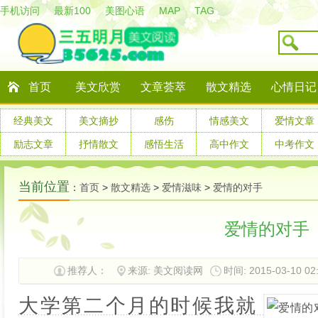
手机访问
最新100
美图心语
MAP
TAG
首页
美文欣赏
文章荟萃
散文精选
心情日记
经典美文
美文摘抄
感伤
情感美文
爱情文章
励志文章
抒情散文
感悟生活
高中作文
中考作文
当前位置
：
首页
>
散文精选
>
爱情滋味
>
爱情的对手
爱情的对手
推荐人：
来源: 美文阅读网
时间: 2015-03-10 02
大学第二个月的时候我就