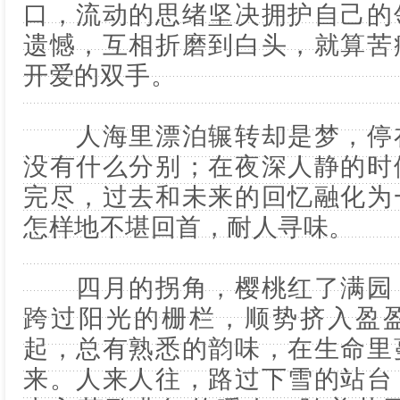
口，流动的思绪坚决拥护自己的
遗憾，互相折磨到白头，就算苦
开爱的双手。
人海里漂泊辗转却是梦，停在
没有什么分别；在夜深人静的时
完尽，过去和未来的回忆融化为
怎样地不堪回首，耐人寻味。
四月的拐角，樱桃红了满园，
跨过阳光的栅栏，顺势挤入盈
起，总有熟悉的韵味，在生命里
来。人来人往，路过下雪的站台