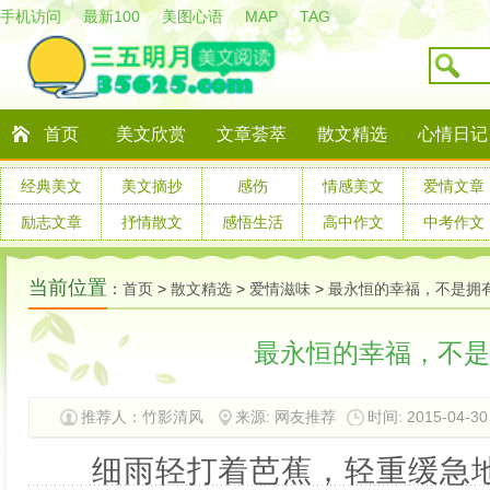
手机访问
最新100
美图心语
MAP
TAG
首页
美文欣赏
文章荟萃
散文精选
心情日记
经典美文
美文摘抄
感伤
情感美文
爱情文章
励志文章
抒情散文
感悟生活
高中作文
中考作文
当前位置
：
首页
>
散文精选
>
爱情滋味
>
最永恒的幸福，不是拥
最永恒的幸福，不是
推荐人：竹影清风
来源: 网友推荐
时间: 2015-04-30 
细雨轻打着芭蕉，轻重缓急地