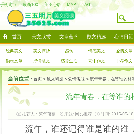
手机访问
最新100
美图心语
MAP
TAG
首页
美文欣赏
文章荟萃
散文精选
心情日记
经典美文
美文摘抄
感伤
情感美文
爱情文章
励志文章
抒情散文
感悟生活
高中作文
中考作文
当前位置
：
首页
>
散文精选
>
爱情滋味
>
流年青春，在等谁的相
流年青春，在等谁的
推荐人：繁华落幕
来源: 网友推荐
时间: 2015-05-18 
流年，谁还记得谁是谁的谁，