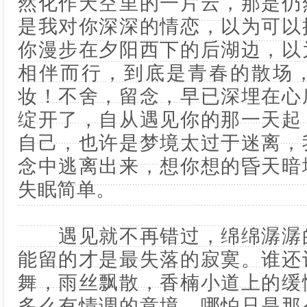
然化作天空里的一片云，那是仍
是我对你深深的情恋，以为可以
你漫步在夕阳西下的后湖边，以
相伴而行，到底是青春的散场
妆！不舍，留念，早已深埋在心
绽开了，自从遇见你的那一天起
自己，也许是梦境太过于迷离，
念中逃离出来，想你想的昏天暗
失眠简单。
遇见就不再错过，绵绵潺潺的
能留的才是最失落的寂寞。谁还
舞，雨丝飘散，香楠小道上的缓
多么有情调的意境，哪怕只是那