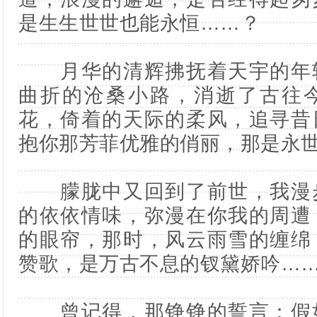
是生生世世也能永恒……？
月华的清辉拂抚着天宇的年轮
曲折的沧桑小路，消逝了古往
花，倚着的天际的柔风，追寻昔
抱你那芳菲优雅的俏丽，那是永
朦胧中又回到了前世，我漫步
的依依情味，弥漫在你我的周遭
的眼帘，那时，风云雨雪的缠绵
赞歌，是万古不息的钗黛娇吟…
曾记得，那铮铮的誓言：假如