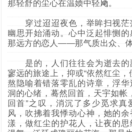
那轻舒的尘心在温媆中轻飏。
穿过迢迢夜色，举眸扫视茫茫
幽思开始涌动。心中泛起悱恻的
那远方的恋人——那气质出众、
是的，人们往往会为逝去的甜
寥远的旅途上，抑或“依然红尘，
熬隐喻着错落零乱的诗章，浮华
洞的心绪，蓦然回首，天宇如帐
回首”之叹，消沉了多少觅求真
风，吹拂着我悸动心神，她的余
漾，做红尘的护花人，让夜的思