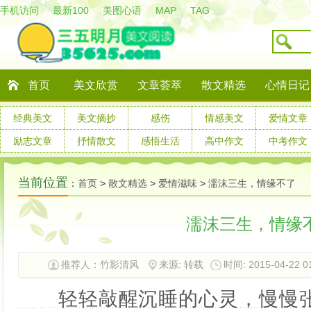
手机访问
最新100
美图心语
MAP
TAG
首页
美文欣赏
文章荟萃
散文精选
心情日记
经典美文
美文摘抄
感伤
情感美文
爱情文章
励志文章
抒情散文
感悟生活
高中作文
中考作文
当前位置
：
首页
>
散文精选
>
爱情滋味
>
濡沫三生，情缘不了
濡沫三生，情缘
推荐人：竹影清风
来源: 转载
时间: 2015-04-22 0
轻轻敲醒沉睡的心灵，慢慢张