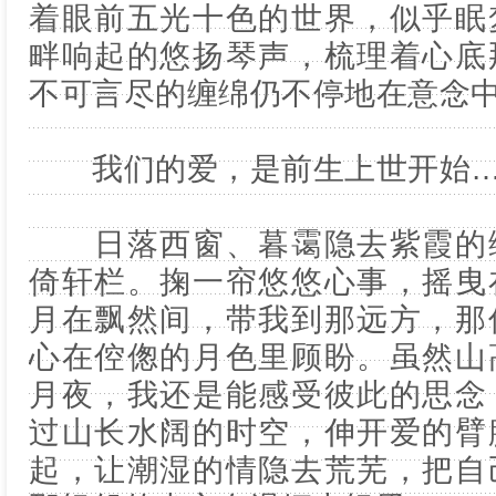
着眼前五光十色的世界，似乎眠
畔响起的悠扬琴声，梳理着心底
不可言尽的缠绵仍不停地在意念
我们的爱，是前生上世开始
日落西窗、暮霭隐去紫霞的缭
倚轩栏。掬一帘悠悠心事，摇曳
月在飘然间，带我到那远方，那
心在倥偬的月色里顾盼。虽然山
月夜，我还是能感受彼此的思念
过山长水阔的时空，伸开爱的臂
起，让潮湿的情隐去荒芜，把自