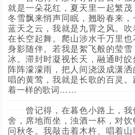
就是一朵花红，夏天里一起繁茂
冬雪飘来悄声同眠，翘盼春来，
蓝天之云，我就是九霄之风。吹
在长空起舞。爬山涉水千万里也
身影随伴。若我是絮飞般的莹雪
冰。滞封时凝视长天，融通时皎
阵阵濛濛雨，把人间浇汲成潇洒
唱的黄莺，我就是长歌的百灵。
着一样的歌词……
曾记得，在暮色小路上，我们
舍，席地而坐，浊酒一杯，对饮
问秋冬。我敲击着木杵、唱着山