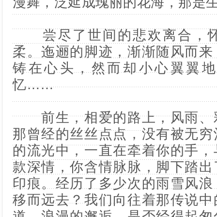
漫舞，泛延成瑰丽的花海，那是
尝尽了世间的悲欢离合，怀
柔。迤逦的脚迹，渐渐随风而来
铸在心头，然而却小心翼翼地
忆……
前生，相爱的路上，风雨、彩
那曾经的丝丝点点，没有被无穷
的流光中，一直在牵着你的手，
款深情，你含情脉脉，脚下踏出
印痕。经历了多少次的雨雪风浪
移而远去？我们向往着那传说中
道，浪漫的邂逅，是否经得起匆