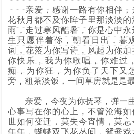
亲爱，感谢一路有你相伴，走
花秋月都不及你眸子里那淡淡的
雨，走过寒风酷暑，你是心中永
生只愿伴着你，朝看日出，暮
词，花落为你写诗，风起为你加
你快乐，我为你歌唱，你难过
痴，为你狂，为你负了天下又
旁，粗茶淡饭，一间草房就是是
亲爱，今夜为你抚琴，弹一曲“
心事写在你的心上，不管沧海如
世如何变迁，莫失今宵情，莫忘
年年，蝴蝶双飞花丛间，鸳鸯戏