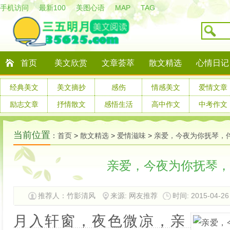
手机访问
最新100
美图心语
MAP
TAG
首页
美文欣赏
文章荟萃
散文精选
心情日记
经典美文
美文摘抄
感伤
情感美文
爱情文章
励志文章
抒情散文
感悟生活
高中作文
中考作文
当前位置
：
首页
>
散文精选
>
爱情滋味
>
亲爱，今夜为你抚琴，
亲爱，今夜为你抚琴，
推荐人：竹影清风
来源: 网友推荐
时间: 2015-04-26 
月入轩窗，夜色微凉，亲